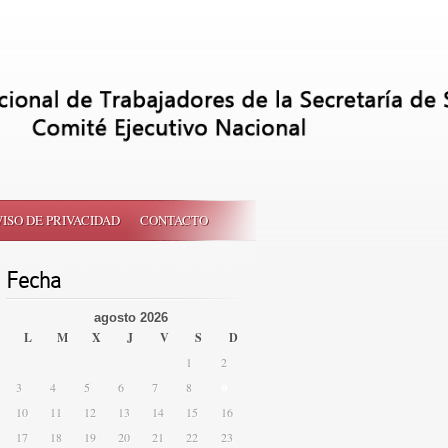
VISO DE PRIVACIDAD
CONTACTO
Fecha
agosto 2026
L
M
X
J
V
S
D
1
2
3
4
5
6
7
8
9
10
11
12
13
14
15
16
17
18
19
20
21
22
23