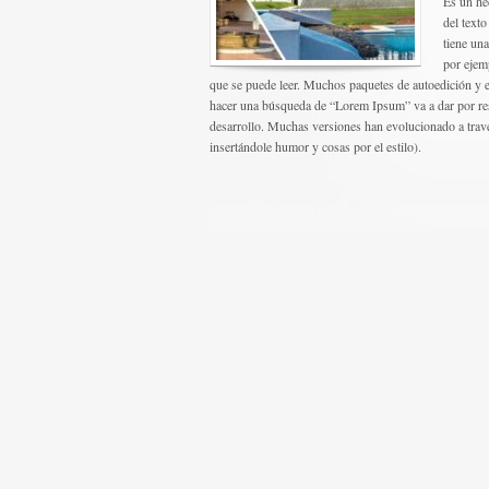
Es un he
del text
tiene un
por ejem
que se puede leer. Muchos paquetes de autoedición y 
hacer una búsqueda de “Lorem Ipsum” va a dar por res
desarrollo. Muchas versiones han evolucionado a travé
insertándole humor y cosas por el estilo).