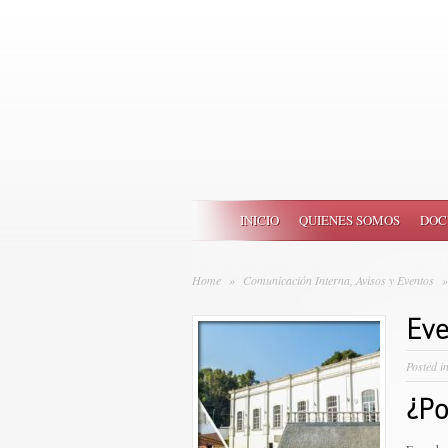
INICIO
QUIENES SOMOS
DOC
Home
»
Comunicación Interna, Avisos y Eventos
»
Eve
Posted i
¿Po