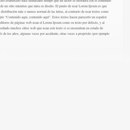
cho establecido hace demasiado tiempo que un lector se distraerá con el contenido
o de un sitio mientras que mira su diseño. El punto de usar Lorem Ipsum es que
a distribución más o menos normal de las letras, al contrario de usar textos como
plo “Contenido aquí, contenido aquí”. Estos textos hacen parecerlo un español
editores de páginas web usan el Lorem Ipsum como su texto por defecto, y al
ultado muchos sitios web que usan este texto si se encuentran en estado de
s de los años, algunas veces por accidente, otras veces a propósito (por ejemplo