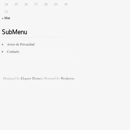
24
25
26
27
28
29
30
31
« Mar
SubMenu
Aviso de Privacidad
Contacto
Designed by
Elegant Themes
| Powered by
Wordpress